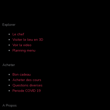
F
Y
I
T
a
o
n
r
c
u
s
i
Explorer
Le chef
e
t
t
p
Visiter le lieu en 3D
Voir la video
b
u
a
a
Planning menu
o
b
g
d
Acheter
o
e
r
v
Bon cadeau
Acheter des cours
k
a
i
Questions diverses
Periode COVID 19
-
m
s
A Propos