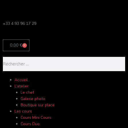
Aller
au
contenu
+33 4 93 96 17 29
0,00
€
0
Panier
Rechercher
Accueil
L’atelier
Le chef
Galerie photo
Boutique sur place
Les cours
Cours Mini Cours
Cours Duo