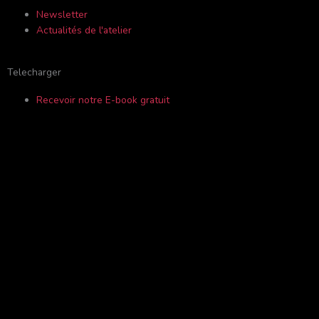
f
o
Newsletter
Actualités de l'atelier
r
Telecharger
Recevoir notre E-book gratuit