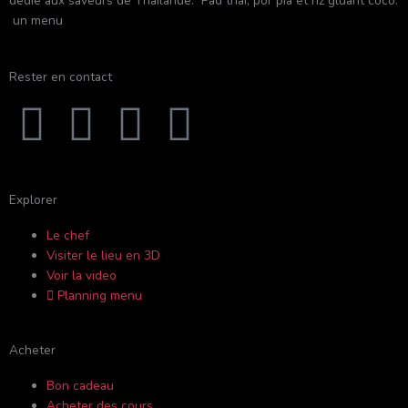
dédié aux saveurs de Thaïlande: Pad thai, por pia et riz gluant coco.
un menu
Rester en contact
F
Y
I
T
a
o
n
r
c
u
s
i
Explorer
Le chef
e
t
t
p
Visiter le lieu en 3D
Voir la video
b
u
a
a
Planning menu
o
b
g
d
Acheter
o
e
r
v
Bon cadeau
Acheter des cours