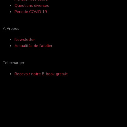
k
a
i
Questions diverses
Periode COVID 19
-
m
s
A Propos
f
o
Newsletter
Actualités de l'atelier
r
Telecharger
Recevoir notre E-book gratuit