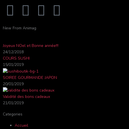
F
Y
I
T
a
o
n
r
New From Animag
c
u
s
i
Joyeux NOel et Bonne année!!!
e
t
t
p
24/12/2018
COURS SUSHI
b
u
a
a
15/01/2019
o
b
g
d
SOIREE GOURMANDE JAPON
20/01/2019
o
e
r
v
Validité des bons cadeaux
21/01/2019
k
a
i
Categories
-
m
s
Accueil