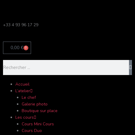
Aller
au
contenu
+33 4 93 96 17 29
0,00
€
0
Panier
Rechercher
Accueil
L’atelier
Le chef
Galerie photo
Boutique sur place
Les cours
Cours Mini Cours
Cours Duo