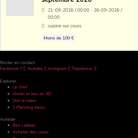
21-09-2026 / 00:00 - 26-09-2026 /
00:00
cuisine sur cours
Moins de 100 €
Rester en contact
Facebook-f
Youtube
Instagram
Tripadvisor
Explorer
Le chef
Visiter le lieu en 3D
Voir la video
Planning menu
Acheter
Bon cadeau
Acheter des cours