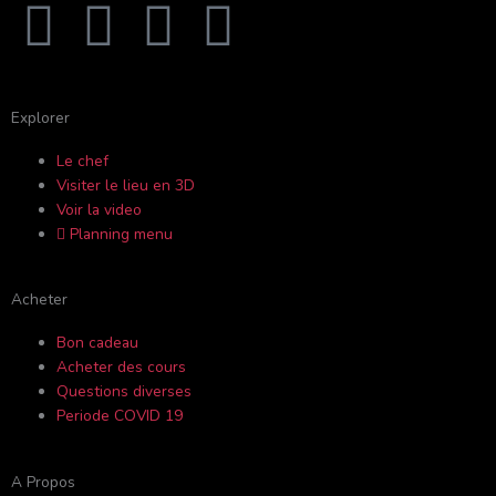
F
Y
I
T
a
o
n
r
c
u
s
i
Explorer
Le chef
e
t
t
p
Visiter le lieu en 3D
Voir la video
b
u
a
a
Planning menu
o
b
g
d
Acheter
o
e
r
v
Bon cadeau
Acheter des cours
k
a
i
Questions diverses
Periode COVID 19
-
m
s
A Propos