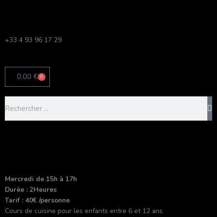
Aller
au
contenu
+33 4 93 96 17 29
0,00
€
0
Panier
Rechercher
Mercredi de 15h à 17h
Durée : 2Heures
Tarif : 40€ /personne
Cours de cuisine pour les enfants entre 6 et 12 ans