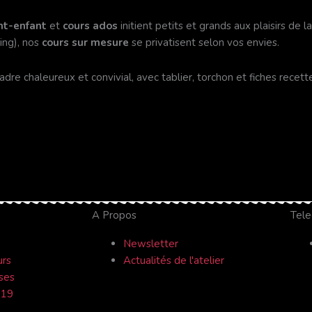
nt-enfant
et
cours ados
initient petits et grands aux plaisirs de 
ding), nos
cours sur mesure
se privatisent selon vos envies.
dre chaleureux et convivial, avec tablier, torchon et fiches recet
A Propos
Tele
Newsletter
urs
Actualités de l'atelier
ses
 19