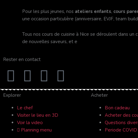
Pour les plus jeunes, nos
ateliers enfants
,
cours pare
une occasion particulière (anniversaire, EVJF, team buil
Tous nos cours de cuisine à Nice se déroulent dans un ca
de nouvelles saveurs, et e
Rester en contact
F
Y
I
T
a
o
n
r
Explorer
Acheter
c
u
s
i
Le chef
Bon cadeau
e
t
t
p
Visiter le lieu en 3D
Acheter des co
Voir la video
Questions diver
b
Planning menu
u
a
a
Periode COVID