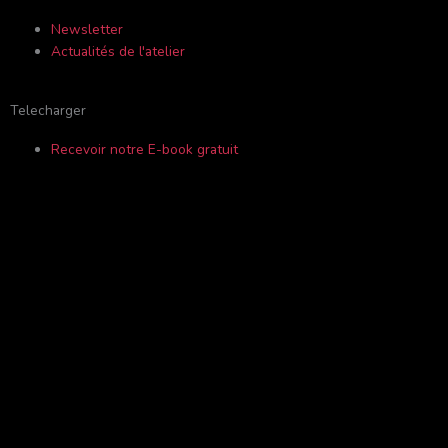
f
o
Newsletter
Actualités de l'atelier
r
Telecharger
Recevoir notre E-book gratuit