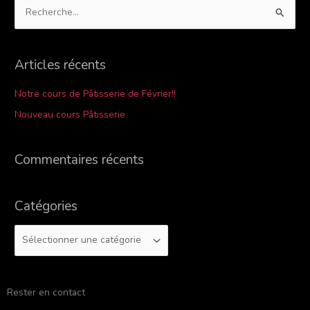
R
e
c
Articles récents
h
e
Notre cours de Pâtisserie de Février!!
r
Nouveau cours Pâtisserie
c
h
Commentaires récents
e
r
Catégories
:
Rester en contact