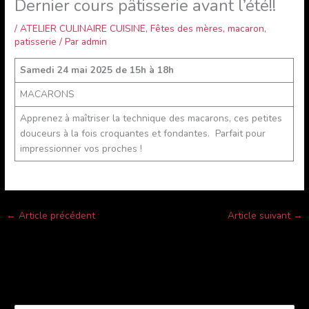
Dernier cours pâtisserie avant l’été!!
/
ATELIER CULINAIRE CUISINE
,
Fêtes des mères
,
macaron
,
patisserie
/ Par
admin
Samedi 24 mai 2025 de 15h à 18h
MACARONS
Apprenez à maîtriser la technique des macarons, ces petites
douceurs à la fois croquantes et fondantes. Parfait pour
impressionner vos proches !
←
Article précédent
Article suivant
→