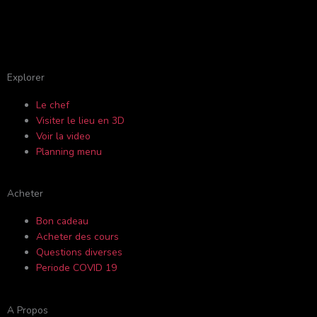
F
Y
I
T
a
o
n
r
c
u
s
i
Explorer
Le chef
e
t
t
p
Visiter le lieu en 3D
Voir la video
b
u
a
a
Planning menu
o
b
g
d
Acheter
o
e
r
v
Bon cadeau
Acheter des cours
k
a
i
Questions diverses
Periode COVID 19
-
m
s
A Propos