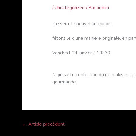
/
Uncategorized
/ Par
admin
Ce sera le nouvel an chinois,
fêtons le d’une manière originale, en par
Vendredi 24 janvier à 19h30
Nigiri sushi, confection du riz, makis et 
gourmande.
←
Article précédent