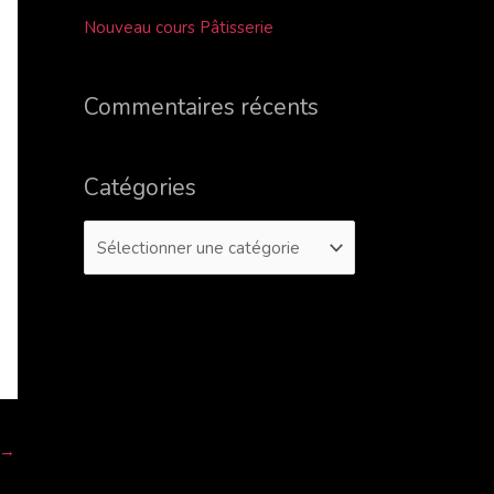
r
Nouveau cours Pâtisserie
c
h
Commentaires récents
e
r
Catégories
:
→