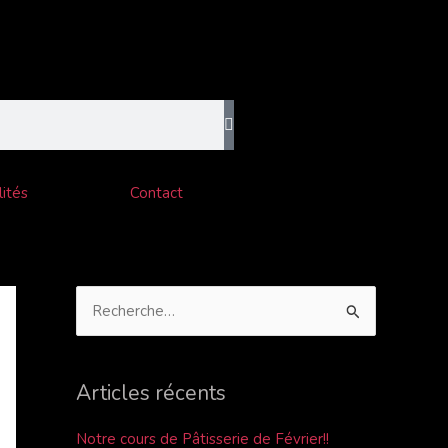
C
a
t
é
g
o
ités
Contact
r
i
e
s
R
e
c
Articles récents
h
e
Notre cours de Pâtisserie de Février!!