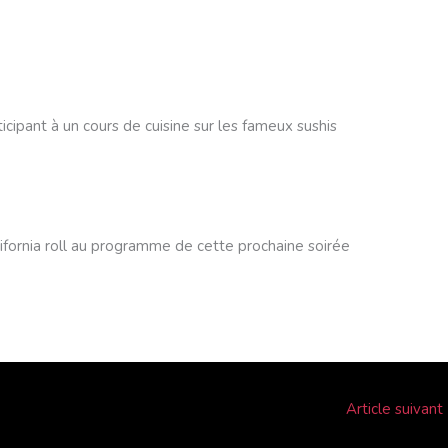
ticipant à un cours de cuisine sur les fameux sushis
california roll au programme de cette prochaine soirée
Article suivant