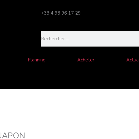
+33 4 93 96 17 29
Rechercher
Planning
Acheter
Actual
JAPON