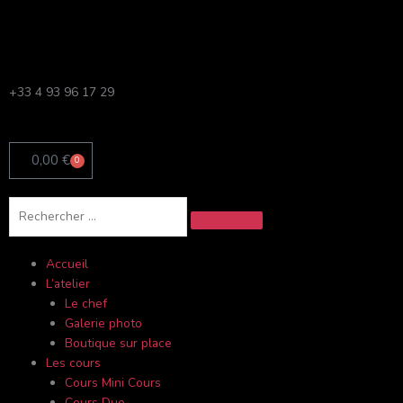
Aller
au
contenu
+33 4 93 96 17 29
0,00
€
0
Panier
Rechercher
Accueil
L’atelier
Le chef
Galerie photo
Boutique sur place
Les cours
Cours Mini Cours
Cours Duo