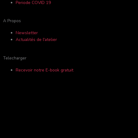
k
a
i
Periode COVID 19
-
m
s
A Propos
f
o
Newsletter
Actualités de l'atelier
r
Telecharger
Recevoir notre E-book gratuit