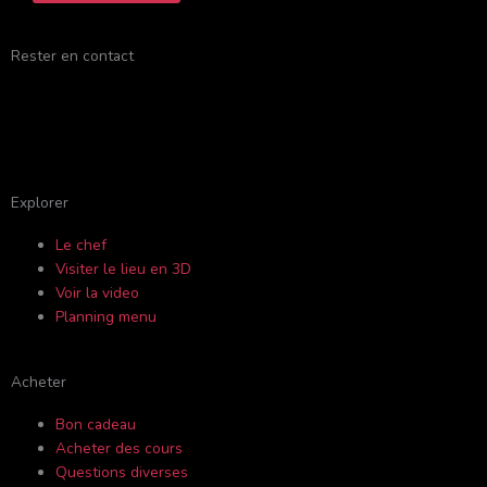
Rester en contact
F
Y
I
T
a
o
n
r
c
u
s
i
Explorer
Le chef
e
t
t
p
Visiter le lieu en 3D
Voir la video
b
u
a
a
Planning menu
o
b
g
d
Acheter
o
e
r
v
Bon cadeau
Acheter des cours
Questions diverses