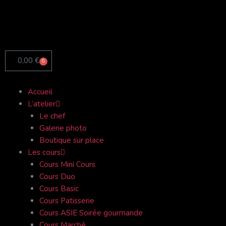
Aller
au
contenu
0,00
€
0
Panier
Accueil
L’atelier
Le chef
Galerie photo
Boutique sur place
Les cours
Cours Mini Cours
Cours Duo
Cours Basic
Cours Patisserie
Cours ASIE Soirée gourmande
Cours Marché