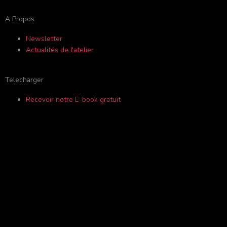
-
m
s
A Propos
f
o
Newsletter
Actualités de l'atelier
r
Telecharger
Recevoir notre E-book gratuit