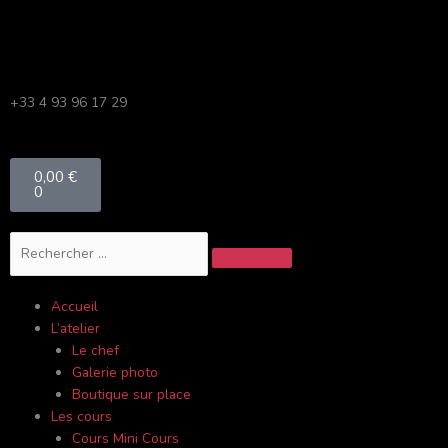
Aller
C
au
a
contenu
t
é
+33 4 93 96 17 29
g
o
Panier
r
0,00
€
0
i
e
Rechercher
s
Accueil
L’atelier
Le chef
Galerie photo
Boutique sur place
Les cours
Cours Mini Cours