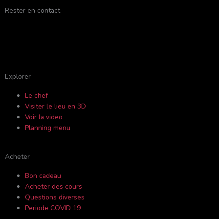
Rester en contact
F
Y
I
T
a
o
n
r
c
u
s
i
Explorer
Le chef
e
t
t
p
Visiter le lieu en 3D
Voir la video
b
u
a
a
Planning menu
o
b
g
d
Acheter
o
e
r
v
Bon cadeau
Acheter des cours
k
a
i
Questions diverses
Periode COVID 19