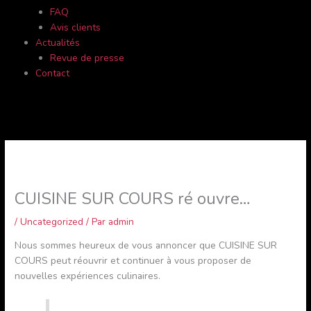
FAQ
Avis clients
Actualités
Revue de presse
Contact
CUISINE SUR COURS ré ouvre…
/
Uncategorized
/ Par
admin
Nous sommes heureux de vous annoncer que CUISINE SUR
COURS peut réouvrir et continuer à vous proposer de
nouvelles expériences culinaires.