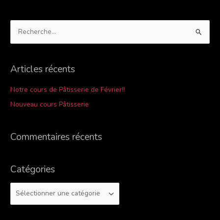
R
e
c
Articles récents
h
e
Notre cours de Pâtisserie de Février!!
r
Nouveau cours Pâtisserie
c
h
Commentaires récents
e
r
Catégories
: