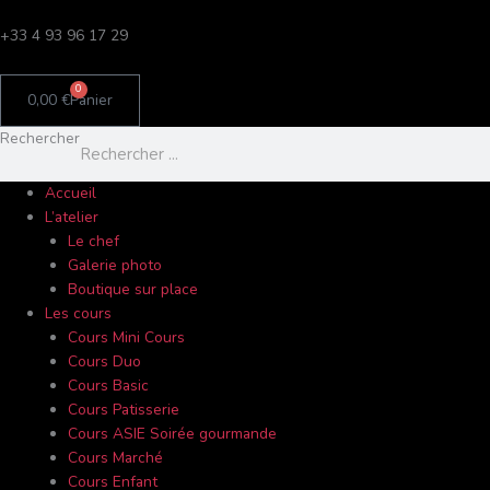
Aller
C
au
+33 4 93 96 17 29
a
contenu
t
0
0,00
€
Panier
é
g
Rechercher
o
r
Accueil
L’atelier
i
Le chef
e
Galerie photo
s
Boutique sur place
Les cours
Cours Mini Cours
Cours Duo
Cours Basic
Cours Patisserie
Cours ASIE Soirée gourmande
Cours Marché
Cours Enfant