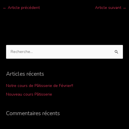
←
Article précédent
Article suivant
→
R
e
c
Articles récents
h
e
Notre cours de Pâtisserie de Février!!
r
Nouveau cours Pâtisserie
c
h
Commentaires récents
e
r