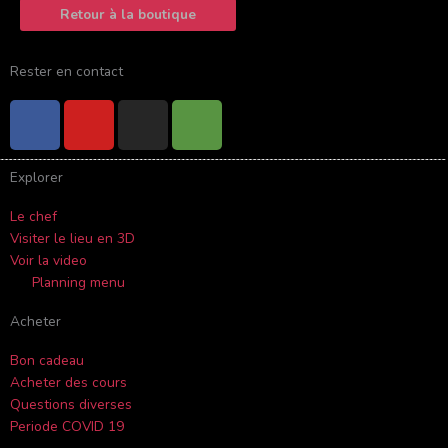
Retour à la boutique
Rester en contact
F
Y
I
T
a
o
n
r
c
u
s
i
Explorer
e
t
t
p
b
u
a
a
Le chef
o
b
g
d
Visiter le lieu en 3D
o
e
r
v
Voir la video
k
a
i
Planning menu
-
m
s
Acheter
f
o
r
Bon cadeau
Acheter des cours
Questions diverses
Periode COVID 19