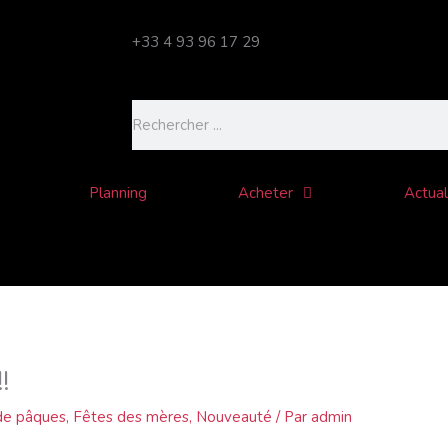
+33 4 93 96 17 29
Rechercher
Planning
Acheter
Actual
!
 de pâques
,
Fêtes des mères
,
Nouveauté
/ Par
admin