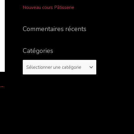
r
Nouveau cours Pâtisserie
c
h
Commentaires récents
e
r
Catégories
:
→