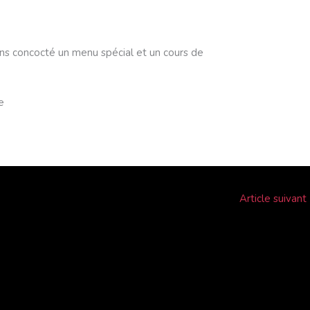
ns concocté un menu spécial et un cours de
e
Article suivant