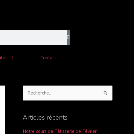
C
a
t
é
g
o
ités
Contact
r
i
e
s
R
e
c
Articles récents
h
e
Notre cours de Pâtisserie de Février!!