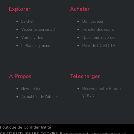
k
a
i
-
m
s
Explorer
Acheter
f
o
r
Le chef
Bon cadeau
Visiter le lieu en 3D
Acheter des cours
Voir la video
Questions diverses
Planning menu
Periode COVID 19
A Propos
Telecharger
Newsletter
Recevoir notre E-book
gratuit
Actualités de l'atelier
Politique de Confidentialité
CE SITE UTILISE LES COOKIES. En poursuivant la navigation sur ce