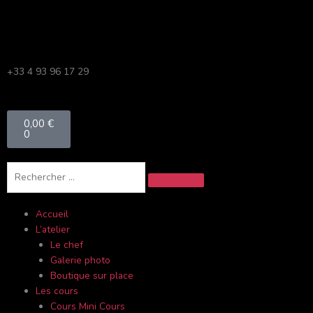
Aller
au
contenu
+33 4 93 96 17 29
Panier
0,00
€
0
Rechercher
Accueil
L’atelier
Le chef
Galerie photo
Boutique sur place
Les cours
Cours Mini Cours