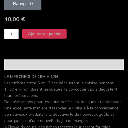
Rating: 0
40,00
€
quantité
Ajouter au panier
de
Atelier
Enfant
Description
LE MERCREDI DE 15H A 17H
Les enfants entre 6 et 12 ans découvrent la cuisine pendant
1H30 environ, durant lesquelles ils concoctent puis dégustent
leurs préparations.
Des réalisations pour les enfants : faciles, ludiques et goûteuses.
Une excellente manière d’associer le ludique à la connaissance
de nouveaux produits, à la découverte de nouveaux goûts et
pourquoi pas d’une nouvelle façon de manger.
A l’issue du cours, des fiches recettes leur seront fournies.