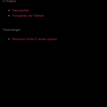
A Propos
f
o
Newsletter
Actualités de l'atelier
r
Telecharger
Recevoir notre E-book gratuit