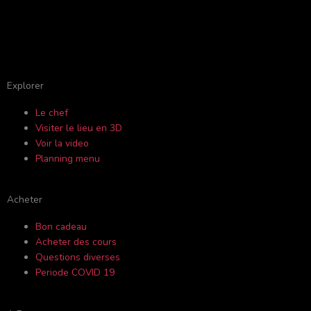
F
Y
I
T
a
o
n
r
c
u
s
i
Explorer
Le chef
e
t
t
p
Visiter le lieu en 3D
Voir la video
b
u
a
a
Planning menu
o
b
g
d
Acheter
o
e
r
v
Bon cadeau
Acheter des cours
k
a
i
Questions diverses
Periode COVID 19
-
m
s