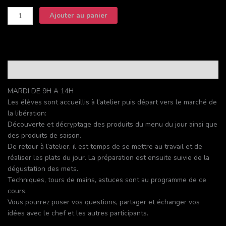
quantité
Ajouter au panier
de
Cours
Marché
Description
MARDI DE 9H A 14H
Les élèves sont accueillis à l’atelier puis départ vers le marché de
la libération:
Découverte et décryptage des produits du menu du jour ainsi que
des produits de saison.
De retour à l’atelier, il est temps de se mettre au travail et de
réaliser les plats du jour. La préparation est ensuite suivie de la
dégustation des mets.
Techniques, tours de mains, astuces sont au programme de ce
cours.
Vous pourrez poser vos questions, partager et échanger vos
idées avec le chef et les autres participants.