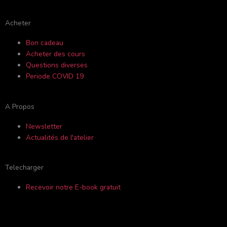
o
b
g
d
Acheter
o
e
r
v
Bon cadeau
Acheter des cours
k
a
i
Questions diverses
Periode COVID 19
-
m
s
A Propos
f
o
Newsletter
Actualités de l'atelier
r
Telecharger
Recevoir notre E-book gratuit