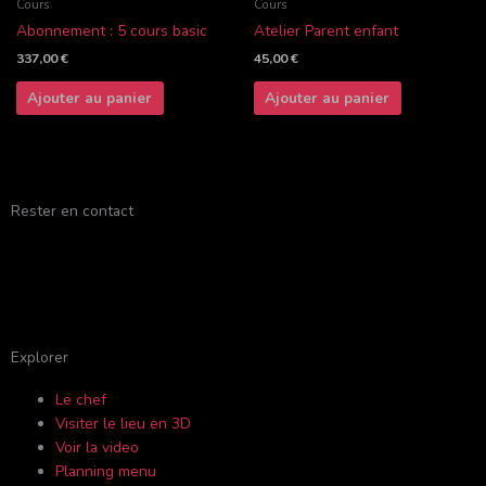
Cours
Cours
Abonnement : 5 cours basic
Atelier Parent enfant
337,00
€
45,00
€
Ajouter au panier
Ajouter au panier
Rester en contact
F
Y
I
T
a
o
n
r
c
u
s
i
Explorer
Le chef
e
t
t
p
Visiter le lieu en 3D
Voir la video
b
u
a
a
Planning menu