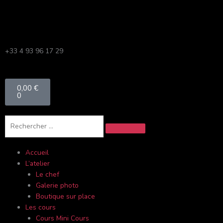
Aller
au
contenu
+33 4 93 96 17 29
Panier
0,00
€
0
Rechercher
Accueil
L’atelier
Le chef
Galerie photo
Boutique sur place
Les cours
Cours Mini Cours