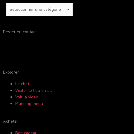
:
Rester en contact
F
Y
I
T
a
o
n
r
c
u
s
i
Explorer
Le chef
e
t
t
p
Visiter le lieu en 3D
Voir la video
b
u
a
a
Planning menu
o
b
g
d
Acheter
Bon cadeau