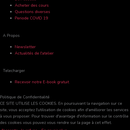
o
e
r
v
Acheter des cours
k
a
i
Questions diverses
Periode COVID 19
-
m
s
A Propos
f
o
Newsletter
Actualités de l'atelier
r
Telecharger
Recevoir notre E-book gratuit
Politique de Confidentialité
CE SITE UTILISE LES COOKIES. En poursuivant la navigation sur ce
site, vous acceptez l'utilisation de cookies afin d'améliorer les services
à vous proposer. Pour trouver d'avantage d'information sur le contrôle
des cookies vous pouvez vous rendre sur la page à cet effet.