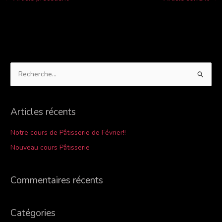
R
e
c
Articles récents
h
e
Notre cours de Pâtisserie de Février!!
r
Nouveau cours Pâtisserie
c
h
Commentaires récents
e
r
Catégories