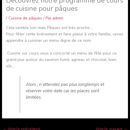
Découvrez notre programme de cours
de cuisine pour pâques
/
Cuisine de pâques
/ Par
admin
Cela semble loin mais Pâques est trés proche…
Pour fêter cette événement et faire plaisir à votre famille, venez
appendre à cuisiner un menu digne de ce nom.
Cuisine sur cours vous a concocté un menu de fête pour ce
grand jour autour du saumon fumé, agneau et chocolat, bien
sûr…
Alors , n’attendez pas plus longtemps et
réserver votre date car les places sont
limitées.
←
Article précédent
Article suivant
→