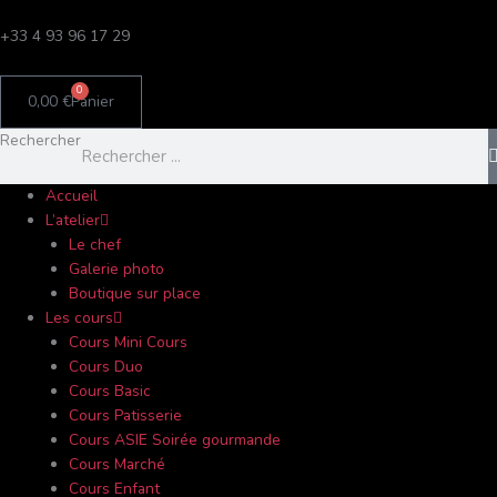
Aller
C
au
+33 4 93 96 17 29
a
contenu
t
0
0,00
€
Panier
é
g
Rechercher
o
r
Accueil
L’atelier
i
Le chef
e
Galerie photo
s
Boutique sur place
Les cours
Cours Mini Cours
Cours Duo
Cours Basic
Cours Patisserie
Cours ASIE Soirée gourmande
Cours Marché
Cours Enfant