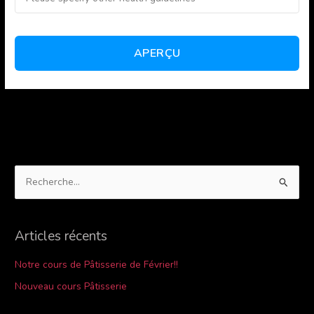
R
e
c
Articles récents
h
e
Notre cours de Pâtisserie de Février!!
r
Nouveau cours Pâtisserie
c