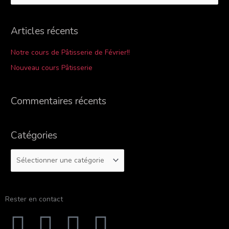
e
c
Articles récents
h
e
Notre cours de Pâtisserie de Février!!
r
Nouveau cours Pâtisserie
c
h
Commentaires récents
e
r
Catégories
:
Rester en contact
F
Y
I
T