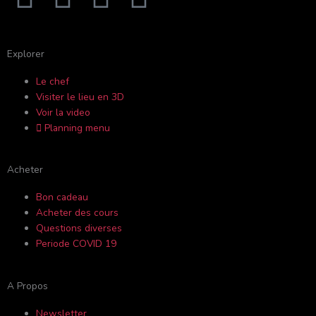
a
o
n
r
c
u
s
i
Explorer
Le chef
e
t
t
p
Visiter le lieu en 3D
Voir la video
b
u
a
a
Planning menu
o
b
g
d
Acheter
o
e
r
v
Bon cadeau
Acheter des cours
k
a
i
Questions diverses
Periode COVID 19
-
m
s
A Propos
f
o
Newsletter