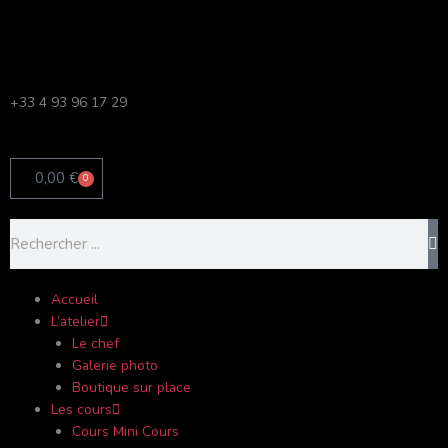
Aller
C
au
a
contenu
t
é
+33 4 93 96 17 29
g
o
r
0,00
€
0
Panier
i
Rechercher
e
s
Accueil
L’atelier
Le chef
Galerie photo
Boutique sur place
Les cours
Cours Mini Cours