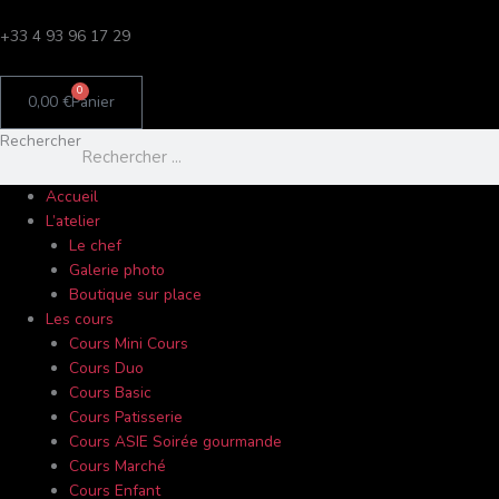
Aller
C
au
+33 4 93 96 17 29
a
contenu
t
0
0,00
€
Panier
é
g
Rechercher
o
r
Accueil
L’atelier
i
Le chef
e
Galerie photo
s
Boutique sur place
Les cours
Cours Mini Cours
Cours Duo
Cours Basic
Cours Patisserie
Cours ASIE Soirée gourmande
Cours Marché
Cours Enfant