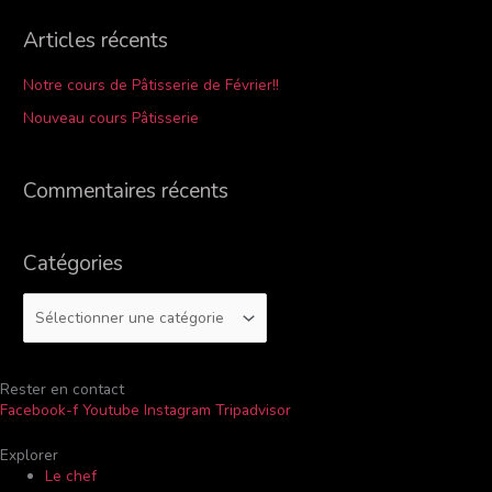
c
Articles récents
h
e
Notre cours de Pâtisserie de Février!!
r
Nouveau cours Pâtisserie
c
h
Commentaires récents
e
r
Catégories
:
Rester en contact
Facebook-f
Youtube
Instagram
Tripadvisor
Explorer
Le chef