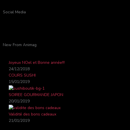
Social Media
F
Y
T
I
a
o
w
n
New From Animag
c
u
i
s
Joyeux NOel et Bonne année!!!
e
t
t
t
24/12/2018
COURS SUSHI
b
u
t
a
15/01/2019
o
b
e
g
SOIREE GOURMANDE JAPON
20/01/2019
o
e
r
r
Validité des bons cadeaux
21/01/2019
k
a