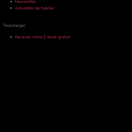
f
o
Newsletter
Actualités de l'atelier
r
Telecharger
Recevoir notre E-book gratuit