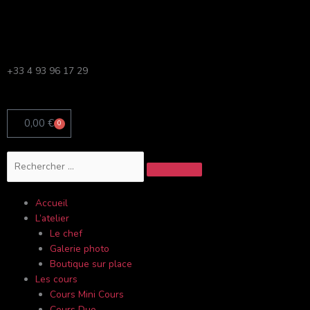
Aller
au
contenu
+33 4 93 96 17 29
0,00
€
0
Panier
Rechercher
Accueil
L’atelier
Le chef
Galerie photo
Boutique sur place
Les cours
Cours Mini Cours
Cours Duo