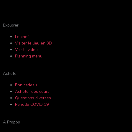
F
Y
I
T
a
o
n
r
c
u
s
i
Explorer
Le chef
e
t
t
p
Visiter le lieu en 3D
Voir la video
b
u
a
a
Planning menu
o
b
g
d
Acheter
o
e
r
v
Bon cadeau
Acheter des cours
k
a
i
Questions diverses
Periode COVID 19
-
m
s
A Propos