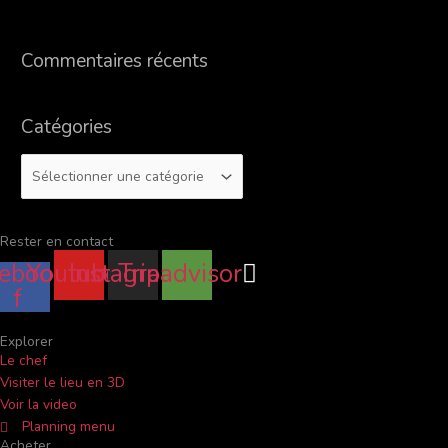
c
h
Commentaires récents
e
r
Catégories
:
Rester en contact
ebook-
Youtube
Instagram
Tripadvisor
f
Explorer
Le chef
Visiter le lieu en 3D
Voir la video
Planning menu
Acheter