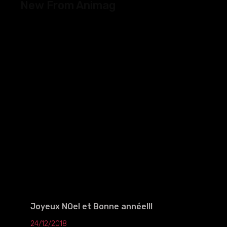
New From Animag
o
e
r
r
k
a
-
m
f
Joyeux NOel et Bonne année!!!
24/12/2018