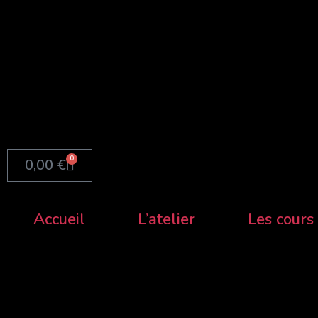
Aller
au
contenu
0
Panier
0,00
€
Accueil
L’atelier
Les cours