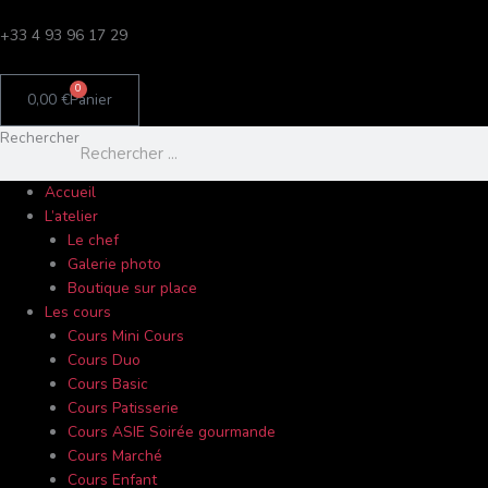
Aller
C
au
+33 4 93 96 17 29
a
contenu
t
0
0,00
€
Panier
é
g
Rechercher
o
r
Accueil
L’atelier
i
Le chef
e
Galerie photo
s
Boutique sur place
Les cours
Cours Mini Cours
Cours Duo
Cours Basic
Cours Patisserie
Cours ASIE Soirée gourmande
Cours Marché
Cours Enfant