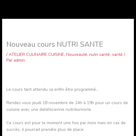
Nouveau cours NUTRI SANTE
/
ATELIER CULINAIRE CUISINE
,
Nouveauté
,
nutri santé
,
santé
/
Par
admin
Le cours tant attendu va enfin être programmé…
Rendez vous jeudi 18 novembre de 14h à 19h pour un cours de
cuisine avec une diététicienne nutritionniste.
Ce cours est pour le moment une fois par mois mais en cas de
succès, il pourrait prendre plus de place.