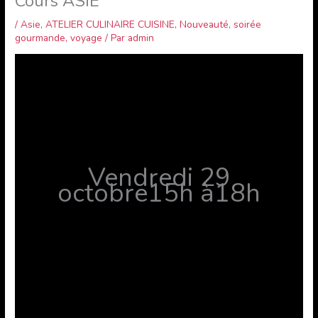
Cours ASIE
/
Asie
,
ATELIER CULINAIRE CUISINE
,
Nouveauté
,
soirée
gourmande
,
voyage
/ Par
admin
Vendredi 29
octobre15h à18h