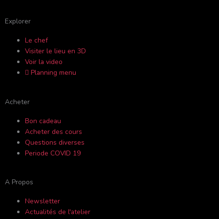
a
o
n
r
c
u
s
i
Explorer
Le chef
e
t
t
p
Visiter le lieu en 3D
Voir la video
b
u
a
a
Planning menu
o
b
g
d
Acheter
o
e
r
v
Bon cadeau
Acheter des cours
k
a
i
Questions diverses
Periode COVID 19
-
m
s
A Propos
f
o
Newsletter
Actualités de l'atelier