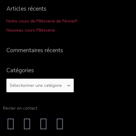
c
Articles récents
h
e
Notre cours de Pâtisserie de Février!!
r
Nouveau cours Pâtisserie
c
h
Commentaires récents
e
r
Catégories
:
Rester en contact
F
Y
I
T