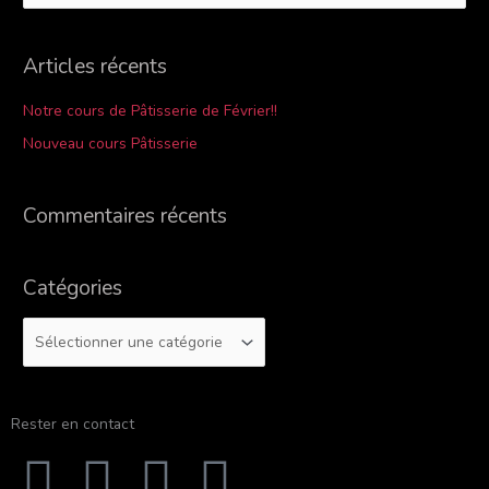
e
c
Articles récents
h
e
Notre cours de Pâtisserie de Février!!
r
Nouveau cours Pâtisserie
c
h
Commentaires récents
e
r
Catégories
:
Rester en contact
F
Y
I
T