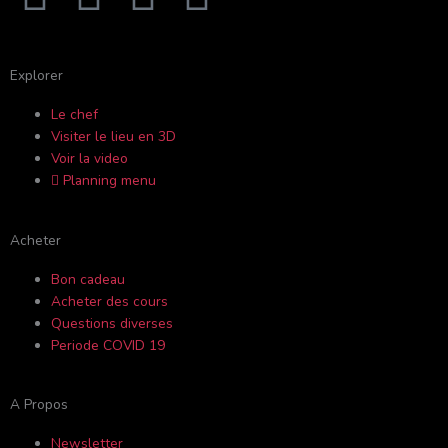
a
o
n
r
c
u
s
i
Explorer
Le chef
e
t
t
p
Visiter le lieu en 3D
Voir la video
b
u
a
a
Planning menu
o
b
g
d
Acheter
o
e
r
v
Bon cadeau
Acheter des cours
k
a
i
Questions diverses
Periode COVID 19
-
m
s
A Propos
f
o
Newsletter