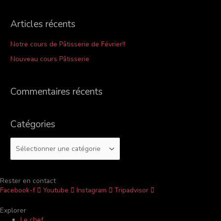
e
c
Articles récents
h
e
Notre cours de Pâtisserie de Février!!
r
Nouveau cours Pâtisserie
c
h
Commentaires récents
e
r
Catégories
:
Rester en contact
Facebook-f
Youtube
Instagram
Tripadvisor
Explorer
Le chef