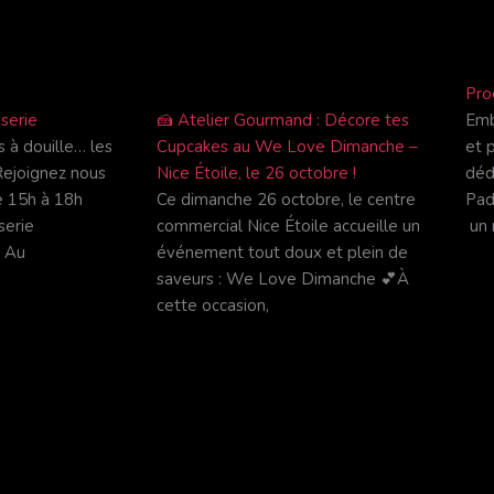
Pro
serie
🍰 Atelier Gourmand : Décore tes
Emb
 à douille… les
Cupcakes au We Love Dimanche –
et 
Rejoignez nous
Nice Étoile, le 26 octobre !
déd
e 15h à 18h
Ce dimanche 26 octobre, le centre
Pad 
serie
commercial Nice Étoile accueille un
un
. Au
événement tout doux et plein de
saveurs : We Love Dimanche 💕À
cette occasion,