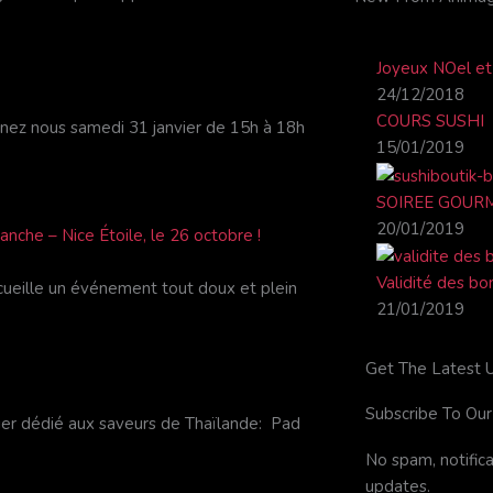
e
t
b
u
o
b
Joyeux NOel et
o
e
24/12/2018
k
COURS SUSHI
gnez nous samedi 31 janvier de 15h à 18h
-
15/01/2019
f
SOIREE GOUR
20/01/2019
che – Nice Étoile, le 26 octobre !
Validité des b
cueille un événement tout doux et plein
21/01/2019
Get The Latest 
Subscribe To Ou
er dédié aux saveurs de Thaïlande: Pad
No spam, notific
updates.