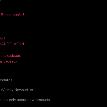
t
t
t
a
e
g
 Bonne année!!!
r
r
a
m
MANDE JAPON
ons cadeaux
Updates
r Weekly Newsletter
ations only about new products,