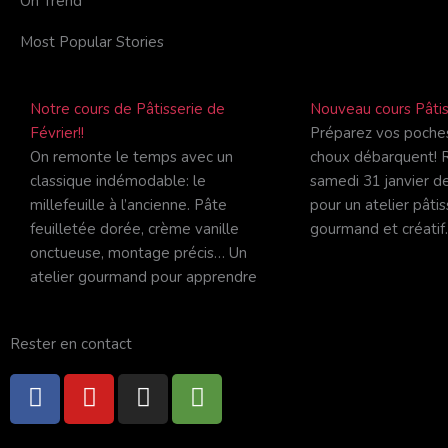
On Trend
Most Popular Stories
Notre cours de Pâtisserie de
Nouveau cours Pâtis
Février!!
Préparez vos poches
On remonte le temps avec un
choux débarquent! 
classique indémodable: le
samedi 31 janvier d
millefeuille à l’ancienne. Pâte
pour un atelier pâtis
feuilletée dorée, crème vanille
gourmand et créatif
onctueuse, montage précis… Un
atelier gourmand pour apprendre
Rester en contact
F
Y
I
T
a
o
n
r
c
u
s
i