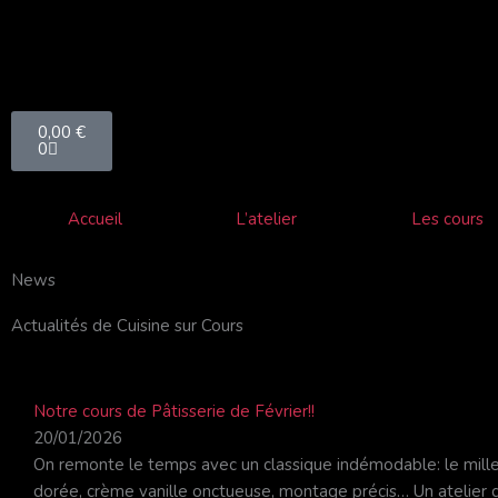
Aller
au
contenu
Panier
0,00
€
0
Accueil
L’atelier
Les cours
News
Actualités de Cuisine sur Cours
Notre cours de Pâtisserie de Février!!
20/01/2026
On remonte le temps avec un classique indémodable: le millefe
dorée, crème vanille onctueuse, montage précis… Un atelie