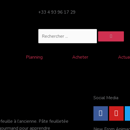
+33 4 93 96 17 29
Rechercher
Planning
Acheter
Actual
Social Media
F
Y
a
o
uille à l’ancienne. Pâte feuilletée
c
u
r gourmand pour apprendre
New From Anima