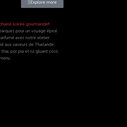
Explore more
chaine soirée gourmande!!
arquez pour un voyage épicé
parfumé avec notre atelier
ié aux saveurs de Thaïlande:
thai, por pia et riz gluant coco.
 menu