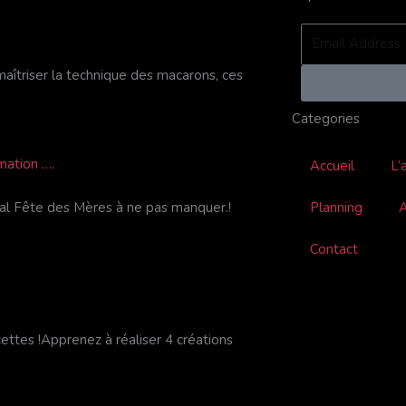
Email
Address
riser la technique des macarons, ces
Categories
mation ….
Accueil
L’
Planning
A
cial Fête des Mères à ne pas manquer.!
Contact
ettes !Apprenez à réaliser 4 créations