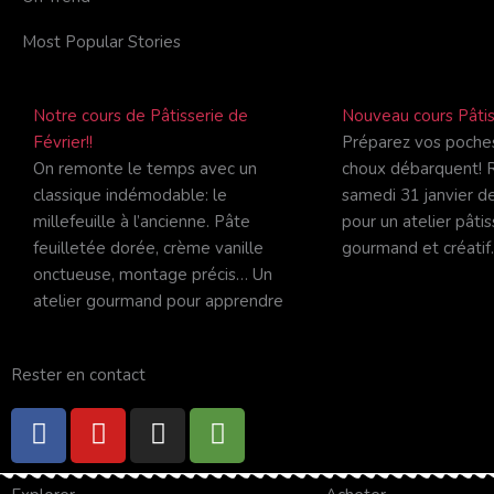
Most Popular Stories
Notre cours de Pâtisserie de
Nouveau cours Pâtis
Février!!
Préparez vos poches
On remonte le temps avec un
choux débarquent! 
classique indémodable: le
samedi 31 janvier d
millefeuille à l’ancienne. Pâte
pour un atelier pâtis
feuilletée dorée, crème vanille
gourmand et créatif
onctueuse, montage précis… Un
atelier gourmand pour apprendre
Rester en contact
F
Y
I
T
a
o
n
r
c
u
s
i