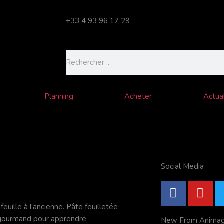
+33 4 93 96 17 29
Rechercher
Planning
Acheter
Actual
Social Media
F
Y
a
o
uille à l’ancienne. Pâte feuilletée
c
u
r gourmand pour apprendre
New From Anima