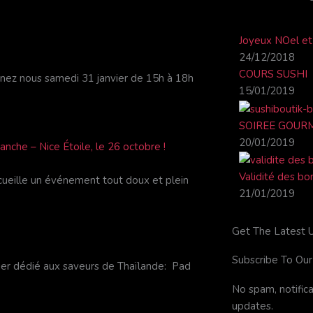
e
t
b
u
o
b
Joyeux NOel et
o
e
24/12/2018
k
COURS SUSHI
gnez nous samedi 31 janvier de 15h à 18h
-
15/01/2019
f
SOIREE GOUR
20/01/2019
che – Nice Étoile, le 26 octobre !
Validité des b
cueille un événement tout doux et plein
21/01/2019
Get The Latest 
Subscribe To Ou
er dédié aux saveurs de Thaïlande: Pad
No spam, notific
updates.