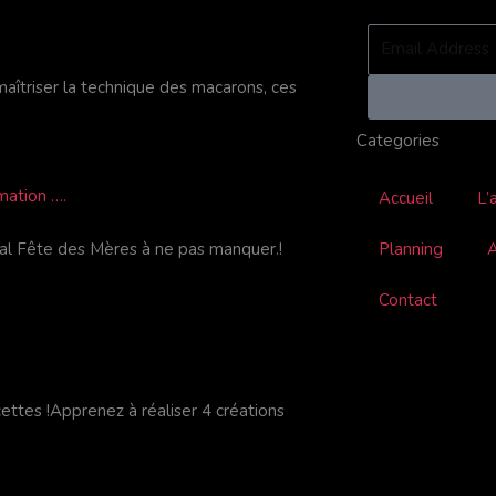
Email
Address
riser la technique des macarons, ces
Categories
mation ….
Accueil
L’
Planning
A
cial Fête des Mères à ne pas manquer.!
Contact
ettes !Apprenez à réaliser 4 créations