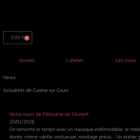
Aller
au
contenu
0,00
€
0
Panier
Accueil
L’atelier
Les cours
News
Actualités de Cuisine sur Cours
Notre cours de Pâtisserie de Février!!
20/01/2026
On remonte le temps avec un classique indémodable: le millefe
dorée, crème vanille onctueuse, montage précis… Un atelie