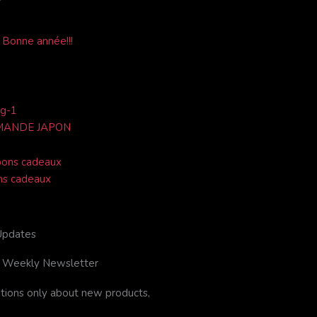
t
t
t
a
e
g
 Bonne année!!!
r
r
a
m
MANDE JAPON
ons cadeaux
Updates
r Weekly Newsletter
ations only about new products,