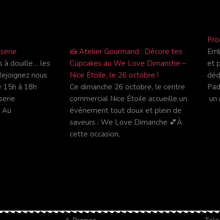
Pro
serie
🍰 Atelier Gourmand : Décore tes
Emb
 à douille… les
Cupcakes au We Love Dimanche –
et 
Rejoignez nous
Nice Étoile, le 26 octobre !
déd
e 15h à 18h
Ce dimanche 26 octobre, le centre
Pad 
serie
commercial Nice Étoile accueille un
un
. Au
événement tout doux et plein de
saveurs : We Love Dimanche 💕À
cette occasion,