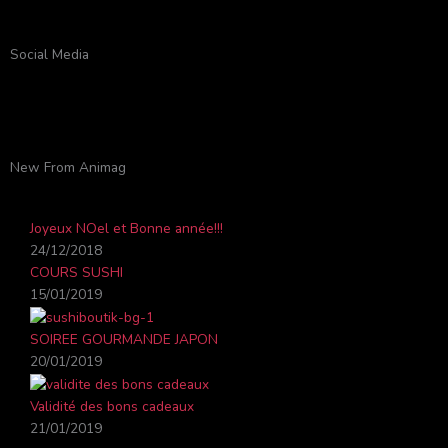
Social Media
F
Y
T
I
a
o
w
n
New From Animag
c
u
i
s
Joyeux NOel et Bonne année!!!
e
t
t
t
24/12/2018
COURS SUSHI
b
u
t
a
15/01/2019
o
b
e
g
SOIREE GOURMANDE JAPON
20/01/2019
o
e
r
r
Validité des bons cadeaux
21/01/2019