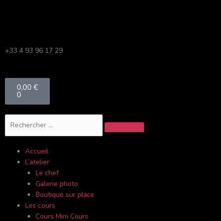
Aller
au
contenu
+33 4 93 96 17 29
Panier
0,00
€
0
Rechercher
Accueil
L’atelier
Le chef
Galerie photo
Boutique sur place
Les cours
Cours Mini Cours