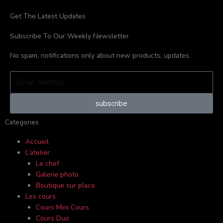
k
a
Get The Latest Updates
-
m
Subscribe To Our Weekly Newsletter
f
No spam, notifications only about new products, updates.
Email
Address
subscribe
Categories
Accueil
L’atelier
Le chef
Galerie photo
Boutique sur place
Les cours
Cours Mini Cours
Cours Duo