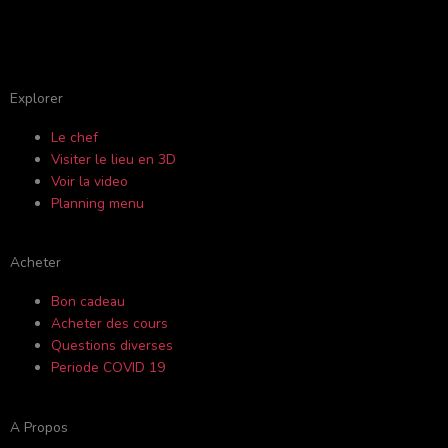
F
Y
I
T
a
o
n
r
c
u
s
i
Explorer
Le chef
e
t
t
p
Visiter le lieu en 3D
Voir la video
b
u
a
a
Planning menu
o
b
g
d
Acheter
o
e
r
v
Bon cadeau
Acheter des cours
k
a
i
Questions diverses
Periode COVID 19
-
m
s
A Propos