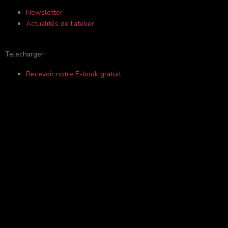
f
o
Newsletter
Actualités de l'atelier
r
Telecharger
Recevoir notre E-book gratuit