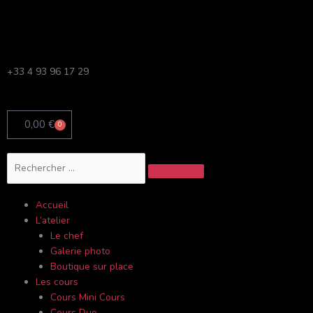
Aller
au
contenu
+33 4 93 96 17 29
0,00
€
0
Panier
Rechercher
Accueil
L’atelier
Le chef
Galerie photo
Boutique sur place
Les cours
Cours Mini Cours
Cours Duo