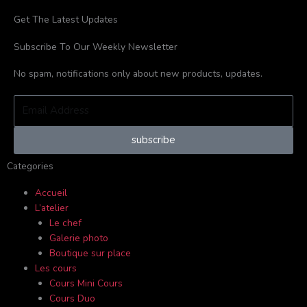
k
a
Get The Latest Updates
-
m
Subscribe To Our Weekly Newsletter
f
No spam, notifications only about new products, updates.
Email
Address
subscribe
Categories
Accueil
L’atelier
Le chef
Galerie photo
Boutique sur place
Les cours
Cours Mini Cours
Cours Duo