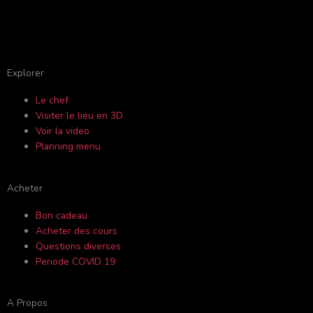
F
Y
I
T
a
o
n
r
c
u
s
i
Explorer
Le chef
e
t
t
p
Visiter le lieu en 3D
Voir la video
b
u
a
a
Planning menu
o
b
g
d
Acheter
o
e
r
v
Bon cadeau
Acheter des cours
k
a
i
Questions diverses
Periode COVID 19
-
m
s
A Propos