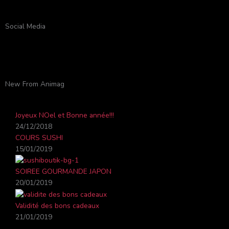
Social Media
F
Y
T
I
a
o
w
n
New From Animag
c
u
i
s
Joyeux NOel et Bonne année!!!
e
t
t
t
24/12/2018
COURS SUSHI
b
u
t
a
15/01/2019
o
b
e
g
SOIREE GOURMANDE JAPON
20/01/2019
o
e
r
r
Validité des bons cadeaux
21/01/2019